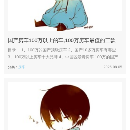
国产房车100万以上的车,100万房车最值的三款
目录： 1、100万的国产顶级房车 2、国产10多万房车有哪些
3、100万以上房车十大品牌 4、中国区最贵房车 100万的国产
顶级房车 1、为你介绍三款100万左右的国产顶级房车。新吉奥
分类：
房车
2026-08-05
戴德E途双拓展C型房车，售价约130万，底盘采用国六B进口依
维柯NewDaily，动力上搭载0T柴油发动机与采埃孚8AT变速箱
的组合，最大功率132kW，扭矩...