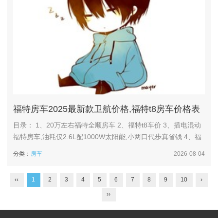
福特房车2025最新款卫航价格,福特t8房车价格表
目录： 1、20万左右福特全顺房车 2、福特t8车价 3、插电混动
福特房车,油耗仅2.6L配1000W太阳能,小两口代步真省钱 4、福
特房车现在多少钱 5、福特t8宿营车2025新款落地价 20万左右
分类：
房车
2026-08-04
福特全顺房车 1、0万左右的福特全顺房车推荐高标福特新全顺B
型房车和卫航福特全顺V362二手房车。高标福特新全顺B型房车
‹‹
1
2
3
4
5
6
7
8
9
10
›
指导价18万起，它基于...
››