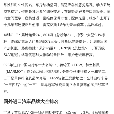
靠性和耐久性闻名。车身结构坚固，能适应各种恶劣路况。动力系统
成熟稳定，特别是其经典的四驱技术，在越野爱好者中口碑极高。车
内空间宽敞，座椅舒适，且维修保养方便，配件充足，很多车主开了
十几年都还能正常使用。雷克萨斯 LS作为豪华轿车，品质卓越。
奔驰GLE：累计销量24，801辆（总榜第2），德系中大型SUV标
杆，终端优惠后入门价约50万出头，性价比显著提升，计划推出国
产加长版。路虎揽胜：累计销量13，678辆（总榜第5），百万级
SUV销冠，终端优惠加大推动销量回升，用户忠诚度极高。
025年进口中国自行车十大名牌中，辐轮王（FRW）和土拨鼠
（MARMOT）作为顶级山地车品牌，分别位列排行榜之一和第二。
以下是具体排名及品牌介绍：FRW辐轮王品牌地位：全球自行车界
“一王四后”中的“一王”，世界冠军维托里奥？布鲁莫蒂的御用战车品
牌。
国外进口汽车品牌大全排名
宝马：首款SUV X5开创品牌四驱技术（xDrive），3系、5系等车型