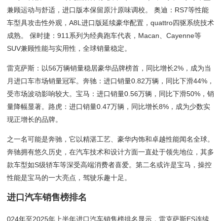
兼顾运动与舒适，进口版本保留原汁原味调校。 奥迪：RS7等性能
车型具攻击性外观，A8L进口版延续豪华配置，quattro四驱系统技术
成熟。 保时捷：911系列为经典跑车代表，Macan、Cayenne等
SUV兼顾性能与实用性，全球销量稳定。
雷克萨斯：以56万辆销量稳居豪华品牌榜首，同比增长2%，成为当
月进口车市场销量冠军。奔驰：进口销量0.82万辆，同比下滑44%，
受市场波动影响较大。宝马：进口销量0.56万辆，同比下滑50%，销
量降幅显著。路虎：进口销量0.47万辆，同比增长8%，成为少数实
现正增长的品牌。
之一名可能是奔驰，它以精湛工艺、豪华内饰和卓越性能闻名全球。
奔驰拥有悠久历史，在汽车技术和设计方面一直处于领先地位，其多
款车型如S级轿车等深受高端消费者喜爱。第二名或许是宝马，操控
性能是宝马的一大亮点，驾驶乐趣十足。
进口汽车销售榜排名
024年至2025年上半年进口汽车销售榜排名显示，雷克萨斯ES连续