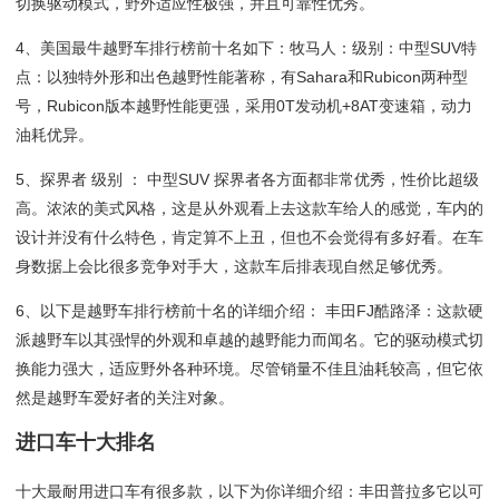
切换驱动模式，野外适应性极强，并且可靠性优秀。
4、美国最牛越野车排行榜前十名如下：牧马人：级别：中型SUV特
点：以独特外形和出色越野性能著称，有Sahara和Rubicon两种型
号，Rubicon版本越野性能更强，采用0T发动机+8AT变速箱，动力
油耗优异。
5、探界者 级别 ： 中型SUV 探界者各方面都非常优秀，性价比超级
高。浓浓的美式风格，这是从外观看上去这款车给人的感觉，车内的
设计并没有什么特色，肯定算不上丑，但也不会觉得有多好看。在车
身数据上会比很多竞争对手大，这款车后排表现自然足够优秀。
6、以下是越野车排行榜前十名的详细介绍： 丰田FJ酷路泽：这款硬
派越野车以其强悍的外观和卓越的越野能力而闻名。它的驱动模式切
换能力强大，适应野外各种环境。尽管销量不佳且油耗较高，但它依
然是越野车爱好者的关注对象。
进口车十大排名
十大最耐用进口车有很多款，以下为你详细介绍：丰田普拉多它以可