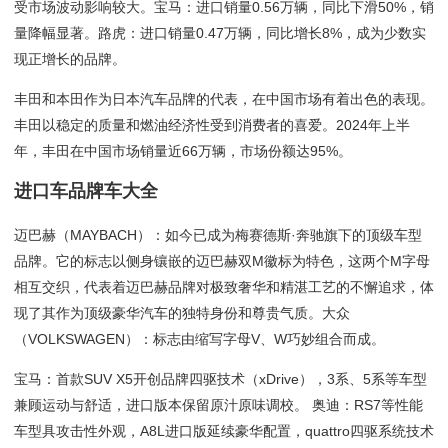
受市场波动影响较大。宝马：进口销量0.56万辆，同比下滑50%，销
量降幅显著。路虎：进口销量0.47万辆，同比增长8%，成为少数实
现正增长的品牌。
丰田和本田作为日本汽车品牌的代表，在中国市场有着出色的表现。
丰田以稳定的质量和燃油经济性受到消费者的喜爱。2024年上半
年，丰田在中国市场销量近66万辆，市场份额达95%。
进口车品牌车大全
迈巴赫（MAYBACH）：如今已成为梅赛德斯·奔驰旗下的顶级车型
品牌。它的标志以侧身镶嵌的迈巴赫双M徽标为特色，这两个M字母
相互交织，代表着迈巴赫品牌对极致奢华和精湛工艺的不懈追求，体
现了其作为顶级豪华汽车的独特身份和尊贵气质。大众
（VOLKSWAGEN）：标志由缩写字母V、W巧妙组合而成。
宝马：首款SUV X5开创品牌四驱技术（xDrive），3系、5系等车型
兼顾运动与舒适，进口版本保留原汁原味调校。 奥迪：RS7等性能
车型具攻击性外观，A8L进口版延续豪华配置，quattro四驱系统技术