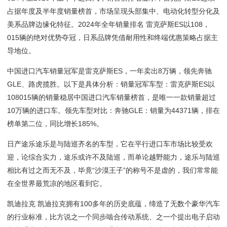
占据年度及半年度销量榜首，市场呈现头部集中、电动化转型分化及
美系品牌边缘化特征。2024年全年销量排名 雷克萨斯ES以108，
015辆的绝对优势夺冠，日系品牌凭借耐用性和终端优惠策略占据主
导地位。
中国进口汽车销量冠军是雷克萨斯ES，一年卖出8万辆，领先奔驰
GLE、路虎揽胜。以下是具体分析：销量冠军车型：雷克萨斯ES以
108015辆的销量稳居中国进口汽车销量榜首，是唯一一款销量超过
10万辆的进口车。领先车型对比：奔驰GLE：销量为44371辆，排在
榜单第二位，同比增长185%。
日产途乐途乐是与陆巡齐名的车型，它在平行进口车市场比较受欢
迎，论综合实力，途乐或许不及陆巡，而单论越野能力，途乐与陆巡
相比有过之而无不及，毕竟“沙漠王子”的称号不是虚的，我们常常能
在全世界最荒凉的地区看到它。
凯迪拉克 凯迪拉克拥有100多年的历史底蕴，缔造了无数个豪华汽车
的行业标准，比方说之一个同步啮合传动系统、之一个提出电子启动