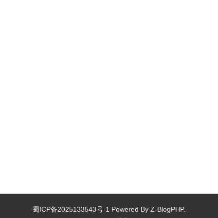
蜀ICP备2025133543号-1
Powered By
Z-BlogPHP.