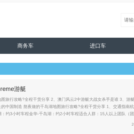
商务车
进口车
preme游艇
 2、澳门风云2中游艇大战女杀手是谁 3、游艇是受到
湖：约3小时车程金华-千岛湖：约2小时车程适合人群：15人以上团队（
屿山门...
2