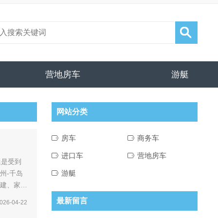
营地房车
游艇
网站分类
房车
商务车
进口车
营地房车
游艇
团建、家庭
最新留言
026-04-22