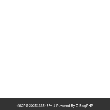
蜀ICP备2025133543号-1
Powered By
Z-BlogPHP.