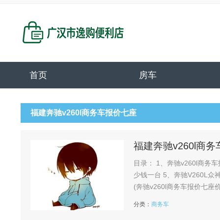
首页
房车
福建奔驰v260l商务车报价七座
福建奔驰v260l商
目录： 1、奔驰v260l商务车报价七座怎么样 2、奔驰v260七座位多少钱 
少钱一台 5、奔驰V260L众神全隔断七座豪华商务车,现车促销直降10万元起 6、奔驰v260l商务车报价七座参数
分类：
商务车